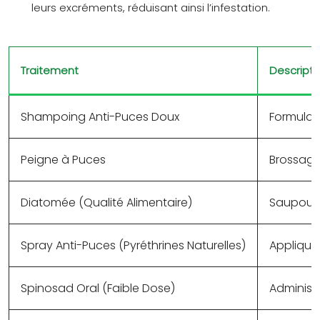
leurs excréments, réduisant ainsi l’infestation.
Traitement
Descripti
Shampoing Anti-Puces Doux
Formulat
Peigne à Puces
Brossage 
Diatomée (Qualité Alimentaire)
Saupoudre
Spray Anti-Puces (Pyréthrines Naturelles)
Applique
Spinosad Oral (Faible Dose)
Administr