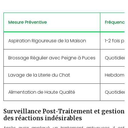
Mesure Préventive
Fréquence
Aspiration Rigoureuse de la Maison
1-2 fois p
Brossage Régulier avec Peigne à Puces
Quotidie
Lavage de la Literie du Chat
Hebdomad
Alimentation de Haute Qualité
Quotidie
Surveillance Post-Traitement et gestion
des réactions indésirables
Après avoir appliqué un traitement anti-puces, il est