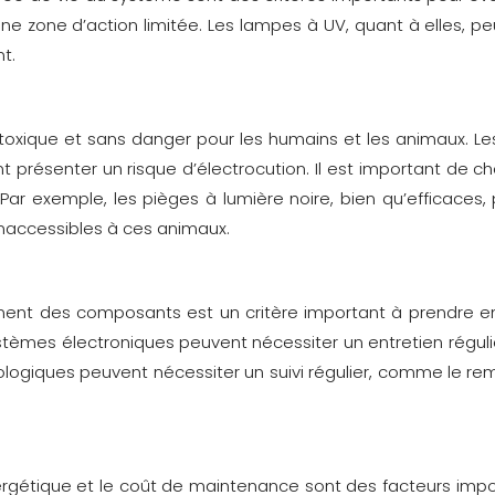
e zone d’action limitée. Les lampes à UV, quant à elles, peu
t.
 toxique et sans danger pour les humains et les animaux. L
t présenter un risque d’électrocution. Il est important de c
. Par exemple, les pièges à lumière noire, bien qu’efficace
s inaccessibles à ces animaux.
ement des composants est un critère important à prendre en
ystèmes électroniques peuvent nécessiter un entretien régul
iologiques peuvent nécessiter un suivi régulier, comme le r
énergétique et le coût de maintenance sont des facteurs im