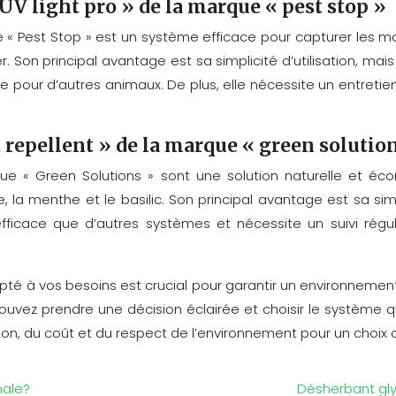
V light pro » de la marque « pest stop »
 Pest Stop » est un système efficace pour capturer les mouc
. Son principal avantage est sa simplicité d’utilisation, ma
 pour d’autres animaux. De plus, elle nécessite un entretien 
t repellent » de la marque « green solutio
que « Green Solutions » sont une solution naturelle et é
la menthe et le basilic. Son principal avantage est sa simpl
ficace que d’autres systèmes et nécessite un suivi régulie
pté à vos besoins est crucial pour garantir un environnement 
uvez prendre une décision éclairée et choisir le système qu
isation, du coût et du respect de l’environnement pour un choix 
male?
Désherbant gly