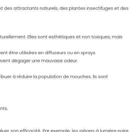
 des attractants naturels, des plantes insectifuges et des
rellement. Elles sont esthétiques et non toxiques, mais
nt être utilisées en diffuseurs ou en sprays.
 peuvent dégager une mauvaise odeur.
uer à réduire la population de mouches. Ils sont
nts.
uer son efficacité. Par exemple, les pièges à lumière noire