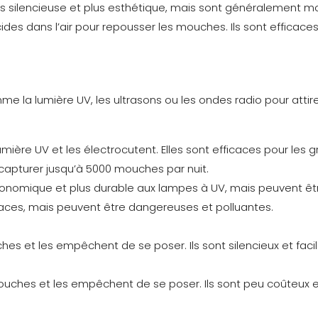
plus silencieuse et plus esthétique, mais sont généralement m
icides dans l’air pour repousser les mouches. Ils sont efficac
e la lumière UV, les ultrasons ou les ondes radio pour attir
lumière UV et les électrocutent. Elles sont efficaces pour l
apturer jusqu’à 5000 mouches par nuit.
 économique et plus durable aux lampes à UV, mais peuvent êt
icaces, mais peuvent être dangereuses et polluantes.
s et les empêchent de se poser. Ils sont silencieux et facile
ches et les empêchent de se poser. Ils sont peu coûteux et fa