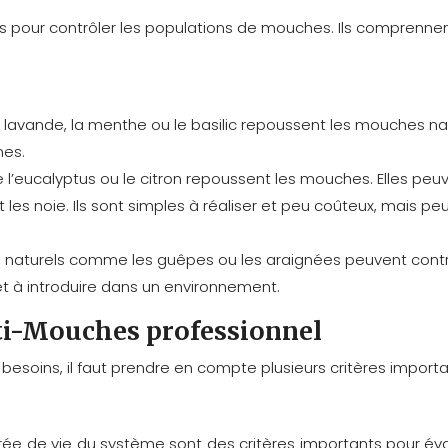
s pour contrôler les populations de mouches. Ils comprennent
avande, la menthe ou le basilic repoussent les mouches natu
mes.
l’eucalyptus ou le citron repoussent les mouches. Elles peuve
et les noie. Ils sont simples à réaliser et peu coûteux, mais
 naturels comme les guêpes ou les araignées peuvent contrib
 et à introduire dans un environnement.
nti-Mouches professionnel
besoins, il faut prendre en compte plusieurs critères importa
ée de vie du système sont des critères importants pour éval