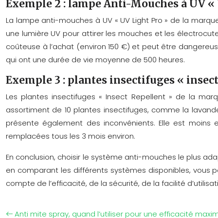
Exemple 2 : lampe Anti-Mouches à UV « U
La lampe anti-mouches à UV « UV Light Pro » de la marque «
une lumière UV pour attirer les mouches et les électrocuter
coûteuse à l’achat (environ 150 €) et peut être dangereuse
qui ont une durée de vie moyenne de 500 heures.
Exemple 3 : plantes insectifuges « insec
Les plantes insectifuges « Insect Repellent » de la mar
assortiment de 10 plantes insectifuges, comme la lavande, 
présente également des inconvénients. Elle est moins ef
remplacées tous les 3 mois environ.
En conclusion, choisir le système anti-mouches le plus ada
en comparant les différents systèmes disponibles, vous po
compte de l’efficacité, de la sécurité, de la facilité d’util
Anti mite spray, quand l’utiliser pour une efficacité maxi