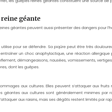
 effet, les guêpes reines géantes constituent une source de
 reine géante
 reines géantes peuvent aussi présenter des dangers pour l
tilise pour se défendre. Sa piqûre peut être très douloure
 entraîner un choc anaphylactique, une réaction allergique
nflement, démangeaisons, nausées, vomissements, vertiges et 
res, dont les guêpes.
mmages aux cultures. Elles peuvent s’attaquer aux fruits
géantes aux cultures sont généralement minimes par rapp
attaquer aux raisins, mais ses dégâts restent limités par 