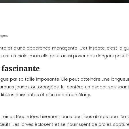
angers
ante et d’une apparence menaçante. Cet insecte, c’est la gu
e est cruciale, mais elle peut aussi poser des dangers pour 
 fascinante
ue par sa taille imposante. Elle peut atteindre une longueur 
ques jaunes ou orangées, lui confère un aspect saisissant.
ibules puissantes et d’un abdomen élargi.
s reines fécondées hivernent dans des lieux abrités pour ém
œufs. Les larves éclosent et se nourrissent de proies capturé