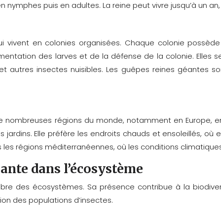
nymphes puis en adultes. La reine peut vivre jusqu’à un an, 
 vivent en colonies organisées. Chaque colonie possède u
imentation des larves et de la défense de la colonie. Elles 
et autres insectes nuisibles. Les guêpes reines géantes son
 nombreuses régions du monde, notamment en Europe, en A
jardins. Elle préfère les endroits chauds et ensoleillés, où e
les régions méditerranéennes, où les conditions climatiques 
géante dans l’écosystème
ibre des écosystèmes. Sa présence contribue à la biodiversi
tion des populations d’insectes.