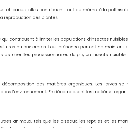
us efficaces, elles contribuent tout de même à la pollinisat
i la reproduction des plantes.
ui contribuent à limiter les populations d’insectes nuisibles
tures ou aux arbres. Leur présence permet de maintenir un
s de chenilles processionnaires du pin, un insecte nuisible
décomposition des matières organiques. Les larves se n
s dans l’environnement. En décomposant les matières organiq
utres animaux, tels que les oiseaux, les reptiles et les m