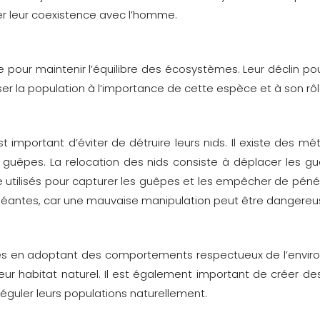
iser leur coexistence avec l’homme.
 pour maintenir l’équilibre des écosystèmes. Leur déclin pou
iser la population à l’importance de cette espèce et à son rôl
t important d’éviter de détruire leurs nids. Il existe des 
à guêpes. La relocation des nids consiste à déplacer les g
 utilisés pour capturer les guêpes et les empêcher de pénétr
 géantes, car une mauvaise manipulation peut être dangereu
tes en adoptant des comportements respectueux de l’environ
s leur habitat naturel. Il est également important de créer 
 réguler leurs populations naturellement.