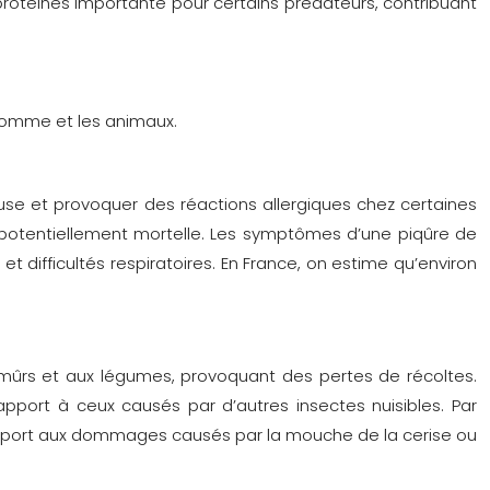
 protéines importante pour certains prédateurs, contribuant
’homme et les animaux.
use et provoquer des réactions allergiques chez certaines
 potentiellement mortelle. Les symptômes d’une piqûre de
difficultés respiratoires. En France, on estime qu’environ
 mûrs et aux légumes, provoquant des pertes de récoltes.
ort à ceux causés par d’autres insectes nuisibles. Par
rapport aux dommages causés par la mouche de la cerise ou