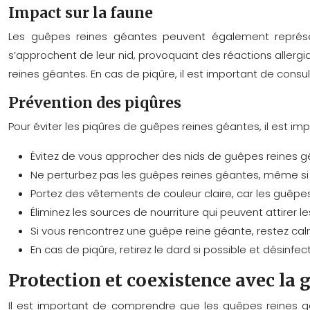
Impact sur la faune
Les guêpes reines géantes peuvent également représe
s’approchent de leur nid, provoquant des réactions allergi
reines géantes. En cas de piqûre, il est important de consu
Prévention des piqûres
Pour éviter les piqûres de guêpes reines géantes, il est im
Évitez de vous approcher des nids de guêpes reines g
Ne perturbez pas les guêpes reines géantes, même si 
Portez des vêtements de couleur claire, car les guêpes 
Éliminez les sources de nourriture qui peuvent attirer 
Si vous rencontrez une guêpe reine géante, restez ca
En cas de piqûre, retirez le dard si possible et désinfe
Protection et coexistence avec la 
Il est important de comprendre que les guêpes reines géa