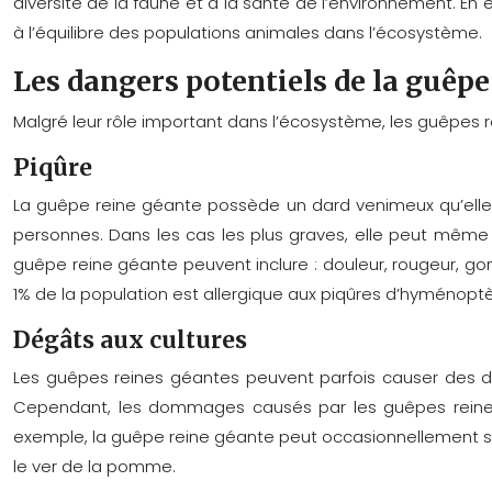
diversité de la faune et à la santé de l’environnement. En
à l’équilibre des populations animales dans l’écosystème.
Les dangers potentiels de la guêpe
Malgré leur rôle important dans l’écosystème, les guêpes
Piqûre
La guêpe reine géante possède un dard venimeux qu’elle u
personnes. Dans les cas les plus graves, elle peut même
guêpe reine géante peuvent inclure : douleur, rougeur, go
1% de la population est allergique aux piqûres d’hyménoptè
Dégâts aux cultures
Les guêpes reines géantes peuvent parfois causer des do
Cependant, les dommages causés par les guêpes reines 
exemple, la guêpe reine géante peut occasionnellement s’
le ver de la pomme.