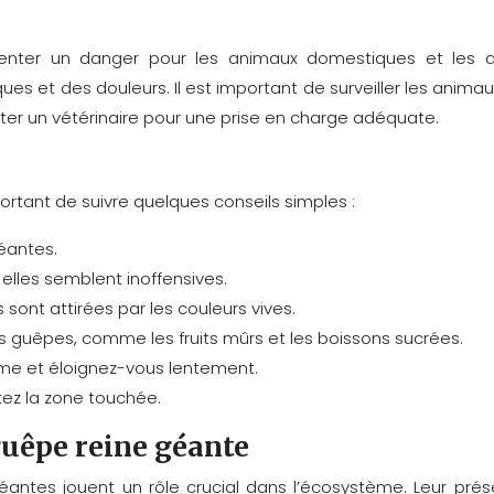
nter un danger pour les animaux domestiques et les an
ques et des douleurs. Il est important de surveiller les anim
lter un vétérinaire pour une prise en charge adéquate.
portant de suivre quelques conseils simples :
éantes.
elles semblent inoffensives.
sont attirées par les couleurs vives.
les guêpes, comme les fruits mûrs et les boissons sucrées.
lme et éloignez-vous lentement.
ctez la zone touchée.
guêpe reine géante
ntes jouent un rôle crucial dans l’écosystème. Leur prése